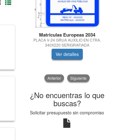
Matriculas Europeas 2034
Fu
PLACA V-24 GRUA AUXILIO EN CTRA.
*NETO* B
340X220 SERIGRAFIADA
3
Ver detalles
V
Anterior
Siguiente
¿No encuentras lo que
buscas?
Solicitar presupuesto sin compromiso