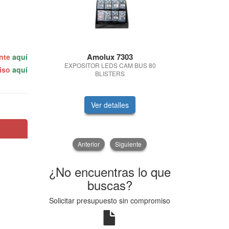
Amolux 7303
BALIZA S
ente
aquí
IOT 
EXPOSITOR LEDS CAM BUS 80
miso
aquí
CERTIF
BLISTERS
BALIZA SO
CONECTADA
Ver detalles
V
Anterior
Siguiente
¿No encuentras lo que
buscas?
Solicitar presupuesto sin compromiso