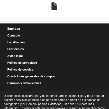
Empresa
Contacto
Localización
Fabricantes
Aviso legal
Política de privacidad
Política de cookies
Condiciones generales de compra
Cambios y devoluciones
926 58 67 54
Utilizamos cookies propias y de terceros para fines analíticos y para mejorar
nuestros servicios en base a un perfil elaborado a partir de tus hábitos de
648 239 073
navegación (por ejemplo, páginas visitadas). Haz clic
aquí
para más
información. Puedes aceptar todas las cookies pulsando el botón "Aceptar" o